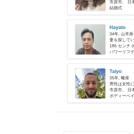
市原市、 日
結婚式
Hayato
34年, 山羊座
妻を探して
186 センチ (
パワーリフ
Taiyo
35年, 蠍座
男性は女性
市原市、 日
ボディーペ