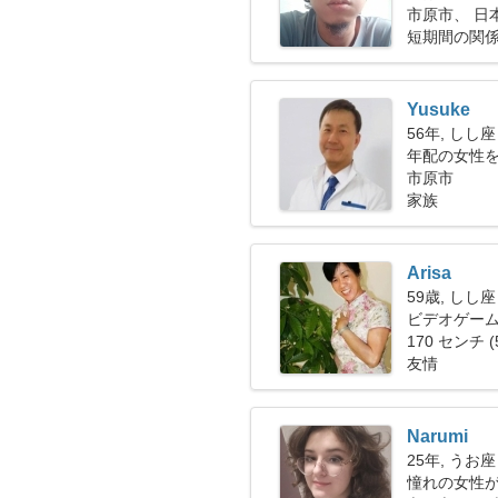
市原市、 日
短期間の関
Yusuke
56年, しし座
年配の女性を探
市原市
家族
Arisa
59歳, しし座
ビデオゲー
す
170 センチ (
友情
Narumi
25年, うお座
憧れの女性