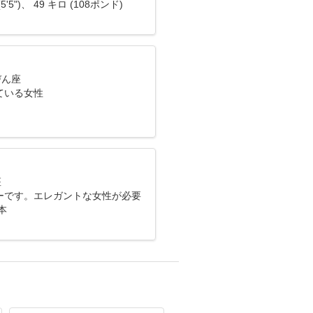
5'5")、 49 キロ (108ポンド)
びん座
ている女性
座
ーです。エレガントな女性が必要
本