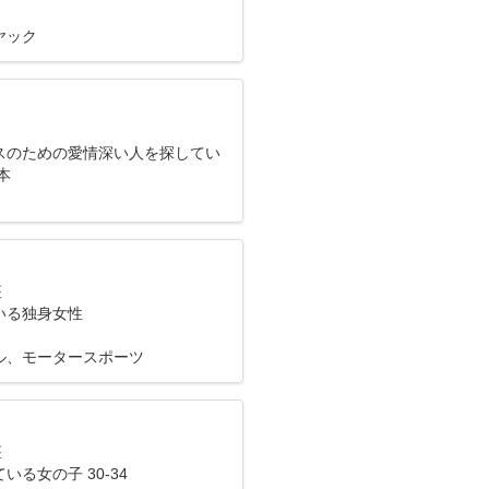
ヤック
スのための愛情深い人を探してい
本
座
いる独身女性
ル、モータースポーツ
座
いる女の子 30-34