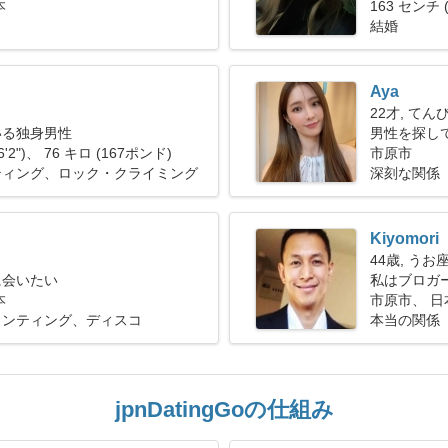
本
163 センチ (
結婚
Aya
22才, てん
いる独身男性
男性を探し
6'2")、 76 キロ (167ポンド)
市原市
ティング、ロック・クライミング
深刻な関係
Kiyomori
44歳, うお
に会いたい
私はブロガ
本
です
市原市、 日
インティング、ディスコ
本当の関係
jpnDatingGoの仕組み