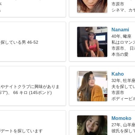
本
市原市
係
シネマ、カ
Nanami
40年, 蠍座
している男 46-52
私はロマン
ます
市原市、 日
本当の愛
Kaho
32年, 牡羊
ムやナイトクラブに興味がありま
夫を探して
5'7")、 66 キロ (145ポンド)
市原市
ボディービ
Momoko
27年, 山羊
がデートを探しています
彼氏を探して