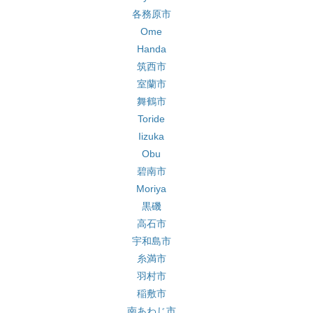
各務原市
Ome
Handa
筑西市
室蘭市
舞鶴市
Toride
Iizuka
Obu
碧南市
Moriya
黒磯
高石市
宇和島市
糸満市
羽村市
稲敷市
南あわじ市