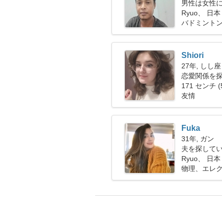
男性は女性
Ryuo、 日本
バドミント
Shiori
27年, しし座
恋愛関係を
171 センチ (
友情
Fuka
31年, ガン
夫を探して
Ryuo、 日本
物理、エレ