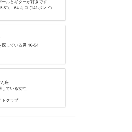
ボールとギターが好きです
5'3")、 64 キロ (141ポンド)
座
探している男 46-54
びん座
探している女性
本
イトクラブ