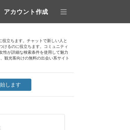
アカウント作成
けるのに役立ちます。チャットで新しい人と
つけるのに役立ちます。コミュニティ
女性が詳細な検索条件を使用して魅力
人、観光客向けの無料の出会い系サイト
座