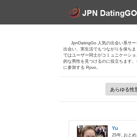
JpnDatingGo 人気の出会い
出会い、実生活でもつながりを保ちま
ではユーザー同士がコミュニケーショ
的な男性を見つけるのに役立ちます。
に参加する Ryuo。
Yu
25年, おと